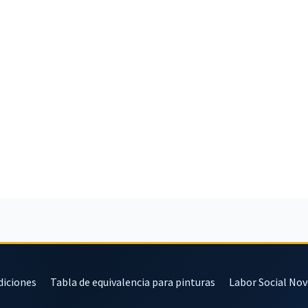
diciones
Tabla de equivalencia para pinturas
Labor Social No