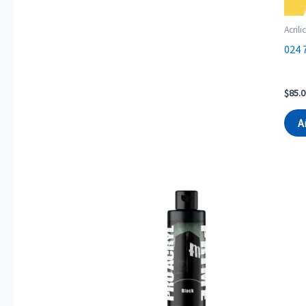
Acrili
024 
$
85.0
A