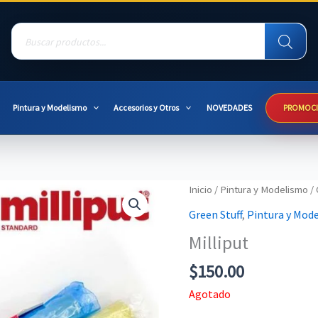
Products
search
Pintura y Modelismo
Accesorios y Otros
NOVEDADES
PROMOC
Inicio
/
Pintura y Modelismo
/
Green Stuff
,
Pintura y Mod
Milliput
$
150.00
Agotado