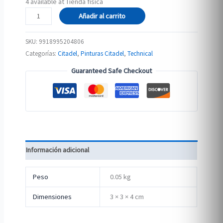
4 available at Tienda física
DRY:
Añadir al carrito
NECRON
COMPOUND
SKU:
9918995204806
cantidad
Categorías:
Citadel
,
Pinturas Citadel
,
Technical
Guaranteed Safe Checkout
Información adicional
Peso
0.05 kg
Dimensiones
3 × 3 × 4 cm