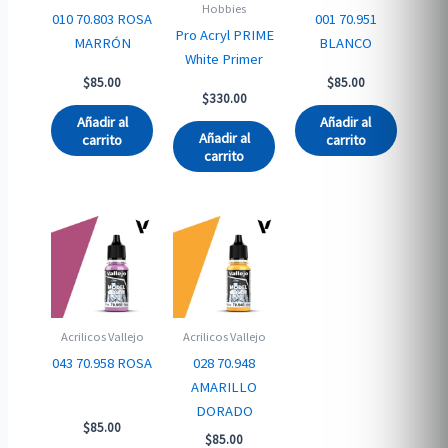
Hobbies
010 70.803 ROSA
001 70.951
Pro Acryl PRIME
MARRÓN
BLANCO
White Primer
$
85.00
$
85.00
$
330.00
Añadir al
Añadir al
Añadir al
carrito
carrito
carrito
Acrilicos Vallejo
Acrilicos Vallejo
043 70.958 ROSA
028 70.948
AMARILLO
DORADO
$
85.00
$
85.00