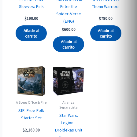
Sleeves: Pink
Enter the
Thenn Warriors
Spider-Verse
$
190.00
$
780.00
(ENG)
$
600.00
Añadir al
Añadir al
carrito
carrito
Añadir al
carrito
A Song Of Ice & Fire
Alianza
Separatista
SIF: Free Folk
Star Wars:
Starter Set
Legion –
Droidekas Unit
$
2,160.00