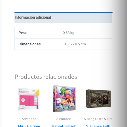
Información adicional
Peso
0.68 kg
Dimensiones
31 × 22 × 5 cm
Productos relacionados
Asmodee
Asmodee
A Song Of Ice & Fire
MATTE Prime
Marvel United:
SIF: Free Folk