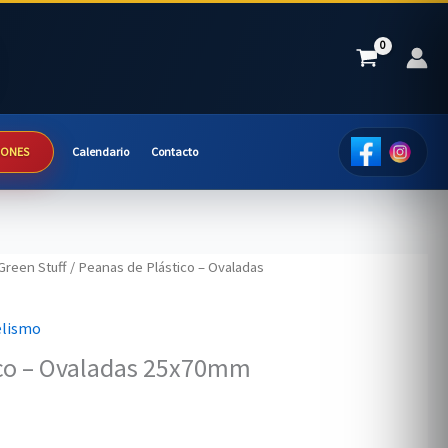
IONES
Calendario
Contacto
Green Stuff
/ Peanas de Plástico – Ovaladas
elismo
ico – Ovaladas 25x70mm