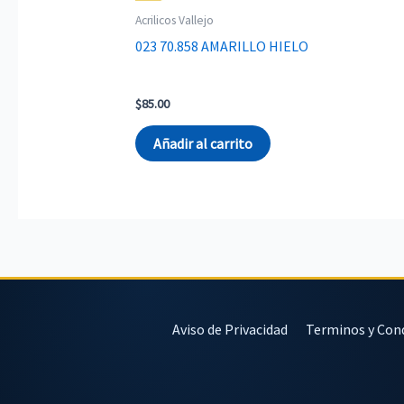
Acrilicos Vallejo
023 70.858 AMARILLO HIELO
$
85.00
Añadir al carrito
Aviso de Privacidad
Terminos y Con