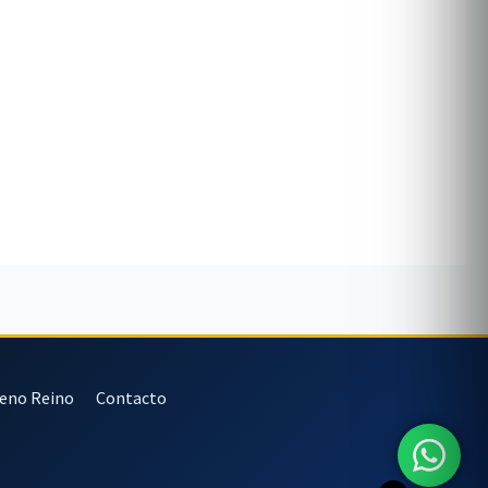
veno Reino
Contacto