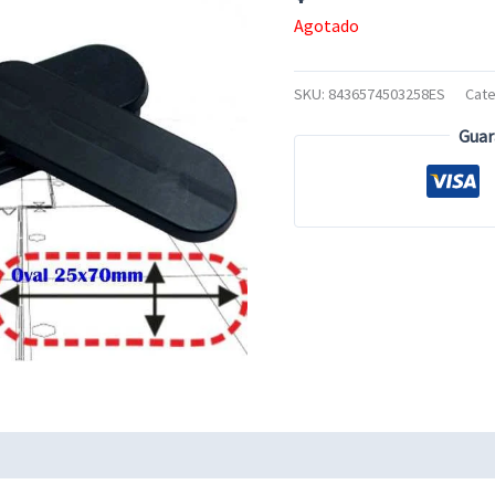
Agotado
SKU:
8436574503258ES
Cate
Guar