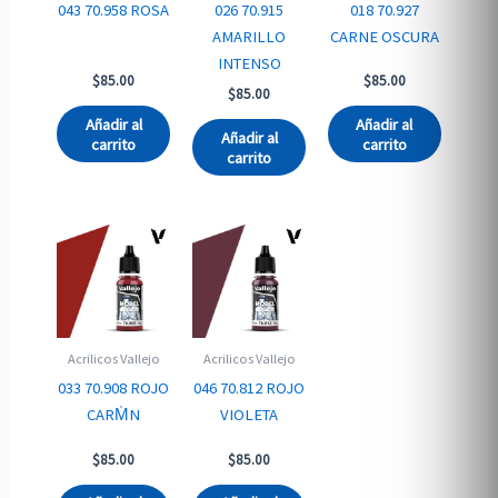
043 70.958 ROSA
026 70.915
018 70.927
AMARILLO
CARNE OSCURA
INTENSO
$
85.00
$
85.00
$
85.00
Añadir al
Añadir al
Añadir al
carrito
carrito
carrito
Acrilicos Vallejo
Acrilicos Vallejo
033 70.908 ROJO
046 70.812 ROJO
CARM̍N
VIOLETA
$
85.00
$
85.00