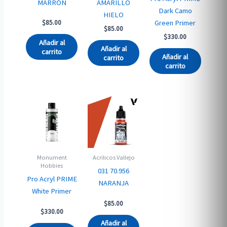
MARRÓN
AMARILLO
Dark Camo
HIELO
Green Primer
$
85.00
$
85.00
$
330.00
Añadir al
Añadir al
carrito
Añadir al
carrito
carrito
Monument
Acrilicos Vallejo
Hobbies
031 70.956
Pro Acryl PRIME
NARANJA
White Primer
$
85.00
$
330.00
Añadir al