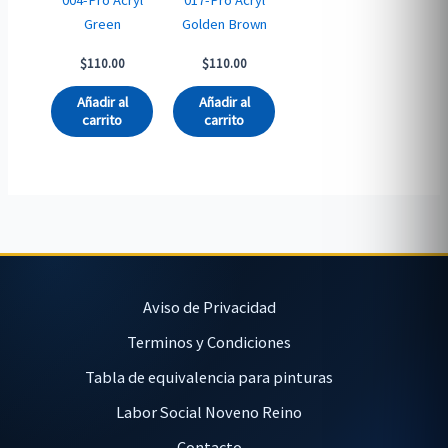
004-Pro Acryl
017-Pro Acryl
Green
Golden Brown
$
110.00
$
110.00
Añadir al
Añadir al
carrito
carrito
Aviso de Privacidad
Terminos y Condiciones
Tabla de equivalencia para pinturas
Labor Social Noveno Reino
Contacto