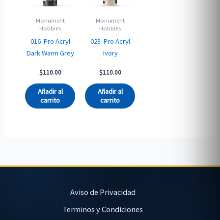
Monument
Monument
Hobbies
Hobbies
016-Pro Acryl
023-Pro Acryl
Dark Warm Grey
Ivory
$
110.00
$
110.00
Añadir al
Añadir al
carrito
carrito
Aviso de Privacidad
Terminos y Condiciones