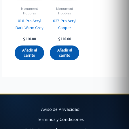
Monument
Monument
Hobbies
Hobbies
016-Pro Acryl
027-Pro Acryl
Dark Warm Grey
Copper
$
110.00
$
110.00
Añadir al
Añadir al
carrito
carrito
Aviso de Privacidad
Terminos y Condiciones