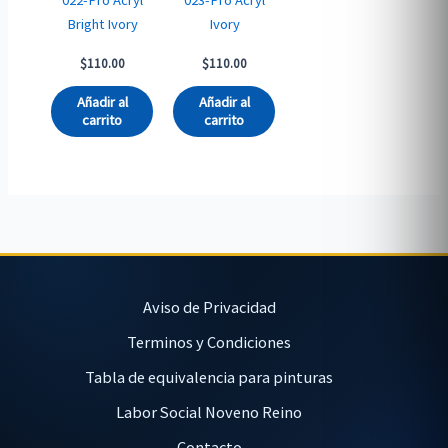
022-Pro Acryl
023-Pro Acryl
Bright Ivory
Ivory
$
110.00
$
110.00
Añadir al
Añadir al
carrito
carrito
Aviso de Privacidad
Terminos y Condiciones
Tabla de equivalencia para pinturas
Labor Social Noveno Reino
Contacto