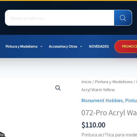
Products
search
Pintura y Modelismo
Accesorios y Otros
NOVEDADES
PROMOC
Inicio
/
Pintura y Modelismo
/
Acryl Warm Yellow
Monument Hobbies
,
Pintu
072-Pro Acryl W
$
110.00
Pintura acr?lica para mo