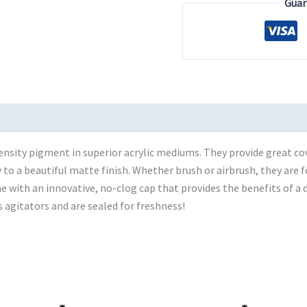
Guar
Yellow
cantidad
sity pigment in superior acrylic mediums. They provide great cove
ry to a beautiful matte finish. Whether brush or airbrush, they ar
e with an innovative, no-clog cap that provides the benefits of a d
 agitators and are sealed for freshness!