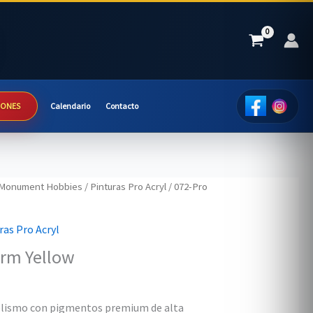
IONES
Calendario
Contacto
Monument Hobbies
/
Pinturas Pro Acryl
/ 072-Pro
ras Pro Acryl
arm Yellow
delismo con pigmentos premium de alta