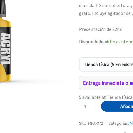
densidad. Gran cobertura y
grafo. Incluye agitador de v
Presentaci?n de 22ml.
Disponibilidad:
En existenc
Entrega inmediata o en
5 available at Tienda física
072-
Añadir
Pro
Acryl
SKU:
MPA-072
Categorías:
M
Warm