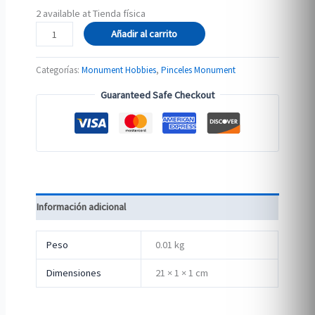
2 available at Tienda física
Pincel
Añadir al carrito
Sintético
Pro
Categorías:
Monument Hobbies
,
Pinceles Monument
Synthetic
Guaranteed Safe Checkout
redondo
#4
cantidad
Información adicional
Peso
0.01 kg
Dimensiones
21 × 1 × 1 cm