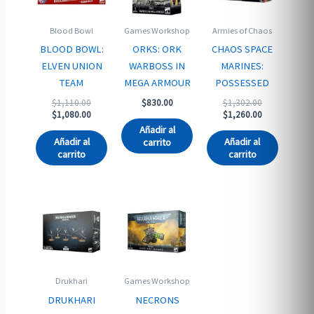
Blood Bowl
Games Workshop
Armies of Chaos
BLOOD BOWL:
ORKS: ORK
CHAOS SPACE
ELVEN UNION
WARBOSS IN
MARINES:
TEAM
MEGA ARMOUR
POSSESSED
Original
Original
$
1,110.00
$
830.00
$
1,302.00
price
Current
price
Current
$
1,080.00
$
1,260.00
was:
price
was:
price
Añadir al
$1,110.00.
is:
$1,302.00.
is:
Añadir al
Añadir al
carrito
$1,080.00.
$1,260.00.
carrito
carrito
Drukhari
Games Workshop
DRUKHARI
NECRONS