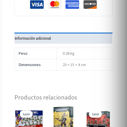
Información adicional
Peso
0.28 kg
Dimensiones
23 × 15 × 4 cm
Productos relacionados
Sale!
Sale!
Sale!
Sale!