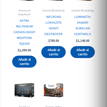
Armies of
Games Workshop
Games Workshop
Imperium
NECRONS
LUMINETH:
ASTRA
LOKHUSTS
VANARI
MILITARUM
HEAVY
AURALAN
CADIAN HEAVY
DESTROYER
SENTINELS
WEAPONS
$
780.00
$
1,140.00
SQUAD
Añadir al
Añadir al
$
1,090.00
carrito
carrito
Añadir al
carrito
Sale!
Sale!
Drukhari
Agents of the