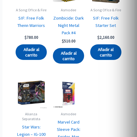
A Song Of Ice & Fire
Asmodee
A Song Of Ice & Fire
SIF: Free Folk
Zombicide: Dark
SIF: Free Folk
Thenn Warriors
Night Metal
Starter Set
Pack #4
$
780.00
$
2,160.00
$
510.00
Añadir al
Añadir al
Añadir al
carrito
carrito
carrito
Alianza
Asmodee
Separatista
Marvel Card
Star Wars:
Sleeve Pack:
Legion – IG-100
Spider-Man