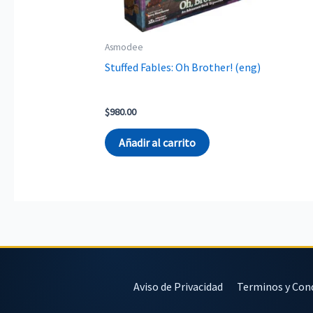
Asmodee
Stuffed Fables: Oh Brother! (eng)
$
980.00
Añadir al carrito
Aviso de Privacidad
Terminos y Con