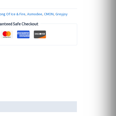
ong Of Ice & Fire
,
Asmodee
,
CMON
,
Greyjoy
anteed Safe Checkout