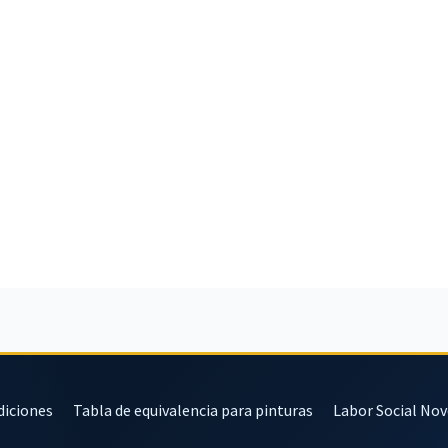
diciones
Tabla de equivalencia para pinturas
Labor Social No