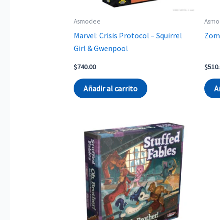
Asmodee
Asmo
Marvel: Crisis Protocol – Squirrel
Zomb
Girl & Gwenpool
$
740.00
$
510
Añadir al carrito
A