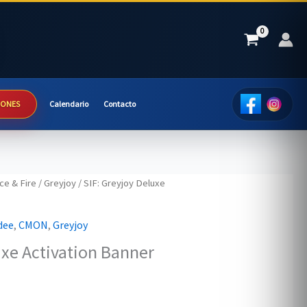
IONES
Calendario
Contacto
ce & Fire
/
Greyjoy
/ SIF: Greyjoy Deluxe
dee
,
CMON
,
Greyjoy
uxe Activation Banner