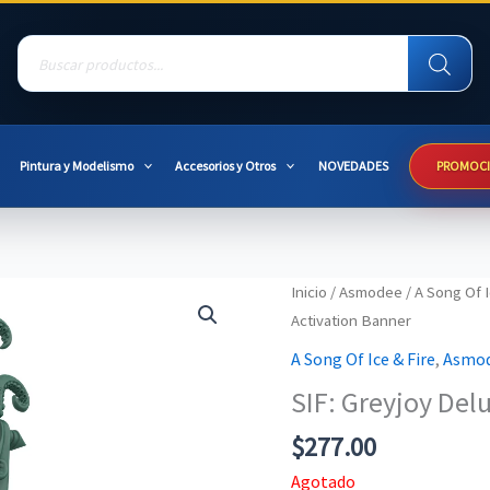
Products
search
Pintura y Modelismo
Accesorios y Otros
NOVEDADES
PROMOC
Inicio
/
Asmodee
/
A Song Of I
Activation Banner
A Song Of Ice & Fire
,
Asmo
SIF: Greyjoy Del
$
277.00
Agotado