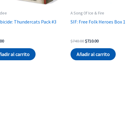
dee
A Song Of Ice & Fire
icide: Thundercats Pack #3
SIF: Free Folk Heroes Box 1
Original
Current
.00
$
740.00
$
710.00
price
price
was:
is:
ñadir al carrito
Añadir al carrito
$740.00.
$710.00.