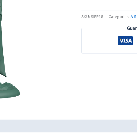
SKU:
SIFP18
Categorías:
A S
Guar