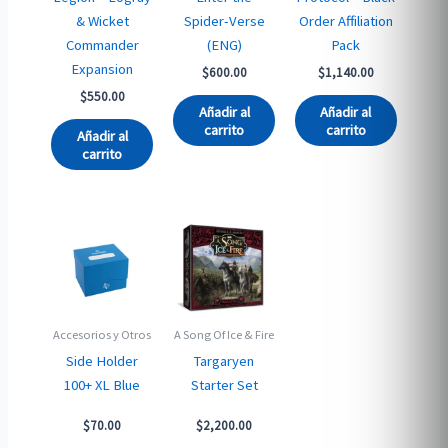
& Wicket
Spider-Verse
Order Affiliation
Commander
(ENG)
Pack
Expansion
$
600.00
$
1,140.00
$
550.00
Añadir al
Añadir al
carrito
carrito
Añadir al
carrito
Accesorios y Otros
A Song Of Ice & Fire
Side Holder
Targaryen
100+ XL Blue
Starter Set
$
70.00
$
2,200.00