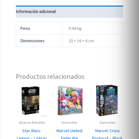
Información adicional
Peso
0.44 kg
Dimensiones
23 × 16 × 6 cm
Productos relacionados
Alianza Rebelde
Asmodee
Asmodee
Star Wars:
Marvel United:
Marvel: Crisis
Legion – Logray
Enter the
Protocol – Black