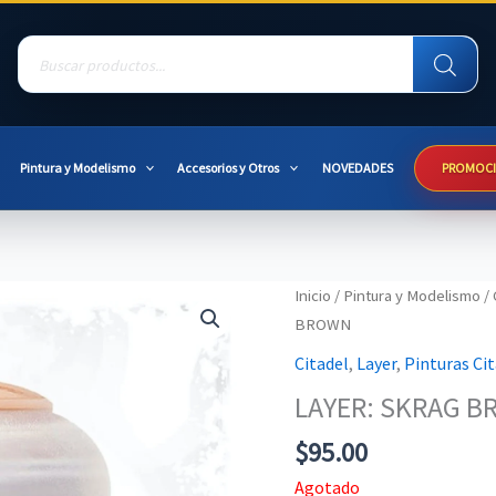
Products
search
Pintura y Modelismo
Accesorios y Otros
NOVEDADES
PROMOC
Inicio
/
Pintura y Modelismo
/
BROWN
Citadel
,
Layer
,
Pinturas Cit
LAYER: SKRAG 
$
95.00
Agotado