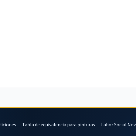
diciones
Tabla de equivalencia para pinturas
Labor Social No