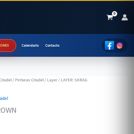
IONES
Calendario
Contacto
Citadel
/
Pinturas Citadel
/
Layer
/ LAYER: SKRAG
adel
BROWN