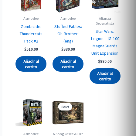
Asmodee
Asmodee
Alianza
Separatista
Zombicide:
Stuffed Fables:
Star Wars:
Thundercats
Oh Brother!
Legion – IG-100
Pack #2
(eng)
MagnaGuards
$
510.00
$
980.00
Unit Expansion
Añadir al
Añadir al
$
880.00
carrito
carrito
Añadir al
carrito
Sale!
Sale!
Asmodee
A Song Of Ice & Fire