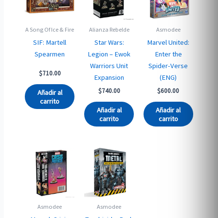
A Song Of Ice & Fire
Alianza Rebelde
Asmodee
SIF: Martell
Star Wars:
Marvel United:
Spearmen
Legion – Ewok
Enter the
Warriors Unit
Spider-Verse
$
710.00
Expansion
(ENG)
$
740.00
$
600.00
Añadir al
carrito
Añadir al
Añadir al
carrito
carrito
Asmodee
Asmodee