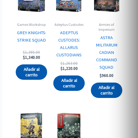
Games Workshop
Adeptus Custodes
Armies of
Imperium
GREY KNIGHTS:
ADEPTUS
ASTRA
STRIKE SQUAD
CUSTODES:
MILITARUM
ALLARUS
Original
CADIAN
$
1,385.00
CUSTODIANS
price
Current
$
1,340.00
COMMAND
was:
price
Original
$
1,263.00
SQUAD
$1,385.00.
is:
price
Current
$
1,220.00
Añadir al
$1,340.00.
was:
price
carrito
$
960.00
$1,263.00.
is:
Añadir al
$1,220.00.
carrito
Añadir al
carrito