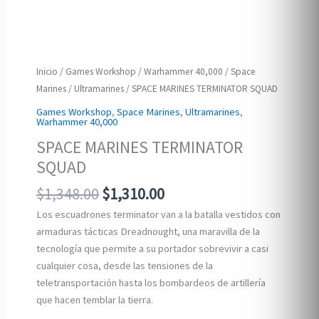
Inicio
/
Games Workshop
/
Warhammer 40,000
/
Space
Marines
/
Ultramarines
/ SPACE MARINES TERMINATOR SQUAD
Games Workshop
,
Space Marines
,
Ultramarines
,
Warhammer 40,000
SPACE MARINES TERMINATOR
SQUAD
Original
Current
$
1,348.00
$
1,310.00
price
price
Los escuadrones terminator van a la batalla vestidos con
was:
is:
armaduras tácticas Dreadnought, una maravilla de la
$1,348.00.
$1,310.00.
tecnología que permite a su portador sobrevivir a casi
cualquier cosa, desde las tensiones de la
teletransportación hasta los bombardeos de artillería
que hacen temblar la tierra.