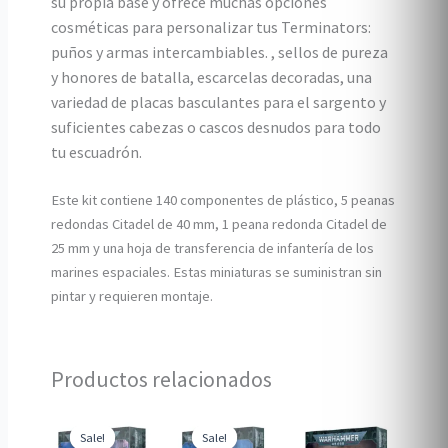
su propia base y ofrece muchas opciones
cosméticas para personalizar tus Terminators:
puños y armas intercambiables. , sellos de pureza
y honores de batalla, escarcelas decoradas, una
variedad de placas basculantes para el sargento y
suficientes cabezas o cascos desnudos para todo
tu escuadrón.
Este kit contiene 140 componentes de plástico, 5 peanas
redondas Citadel de 40 mm, 1 peana redonda Citadel de
25 mm y una hoja de transferencia de infantería de los
marines espaciales. Estas miniaturas se suministran sin
pintar y requieren montaje.
Productos relacionados
Sale!
Sale!
Sale!
Sale!