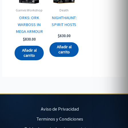
Games Workshop
Death
ORKS: ORK
NIGHTHAUNT:
WARBOSS IN
SPIRIT HOSTS
MEGA ARMOUR
$
630.00
$
830.00
Añadir al
Añadir al
carrito
carrito
Aviso de Privacidad
Terminos y Condiciones