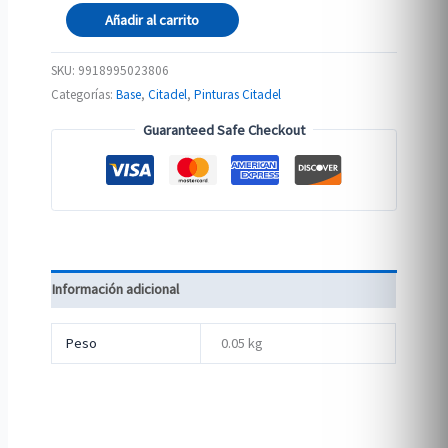
BASE:
Añadir al carrito
THE
FANG
SKU:
9918995023806
cantidad
Categorías:
Base
,
Citadel
,
Pinturas Citadel
Guaranteed Safe Checkout
Información adicional
Peso
0.05 kg