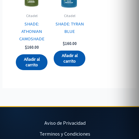
Citadel
Citadel
SHADE:
SHADE: TYRAN
ATHONIAN
BLUE
CAMOSHADE
$
160.00
$
160.00
Añadir al
Añadir al
carrito
carrito
Aviso de Privacidad
Terminos y Condiciones