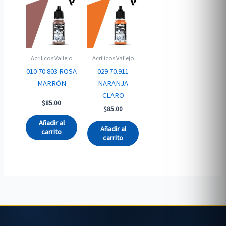
Acrilicos Vallejo
Acrilicos Vallejo
010 70.803 ROSA
029 70.911
MARRÓN
NARANJA
CLARO
$
85.00
$
85.00
Añadir al
Añadir al
carrito
carrito