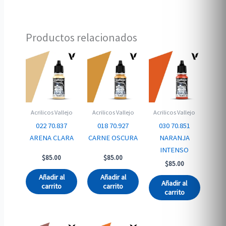
Productos relacionados
Acrilicos Vallejo
Acrilicos Vallejo
Acrilicos Vallejo
022 70.837
018 70.927
030 70.851
ARENA CLARA
CARNE OSCURA
NARANJA
INTENSO
$
85.00
$
85.00
$
85.00
Añadir al
Añadir al
Añadir al
carrito
carrito
carrito