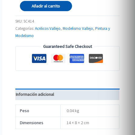
Wild
Añadir al carrito
Tuft
–
SKU:
SC414
Burned
Categorías:
Acrilicos Vallejo
,
Modelismo Vallejo
,
Pintura y
6mm
Modelismo
cantidad
Guaranteed Safe Checkout
Información adicional
Peso
0.04 kg
Dimensiones
14 × 8 × 2 cm