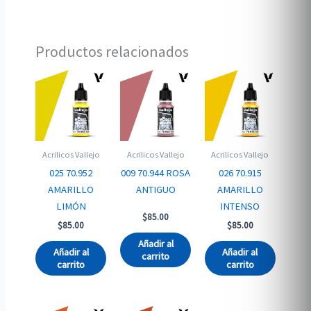
Productos relacionados
Acrilicos Vallejo
Acrilicos Vallejo
Acrilicos Vallejo
025 70.952
009 70.944 ROSA
026 70.915
AMARILLO
ANTIGUO
AMARILLO
LIMÓN
INTENSO
$
85.00
$
85.00
$
85.00
Añadir al
Añadir al
Añadir al
carrito
carrito
carrito