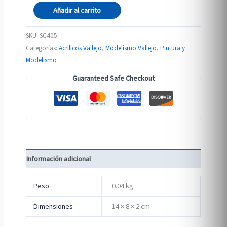
Wild
Añadir al carrito
Tuft
–
SKU:
SC405
Swamp
Categorías:
Acrilicos Vallejo
,
Modelismo Vallejo
,
Pintura y
4mm
Modelismo
cantidad
Guaranteed Safe Checkout
Información adicional
Peso
0.04 kg
Dimensiones
14 × 8 × 2 cm