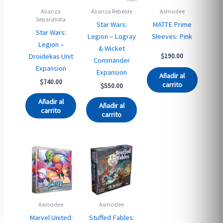
Alianza
Alianza Rebelde
Asmodee
Separatista
Star Wars:
MATTE Prime
Star Wars:
Legion – Logray
Sleeves: Pink
Legion –
& Wicket
Droidekas Unit
$
190.00
Commander
Expansion
Expansion
Añadir al
$
740.00
carrito
$
550.00
Añadir al
Añadir al
carrito
carrito
Asmodee
Asmodee
Marvel United:
Stuffed Fables: