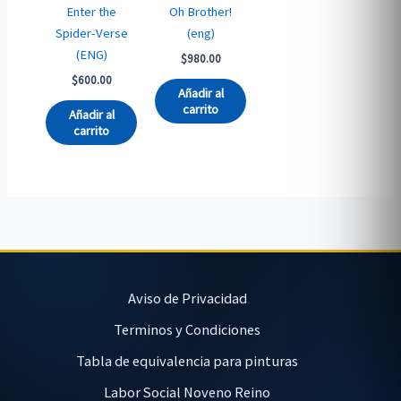
Enter the
Oh Brother!
Spider-Verse
(eng)
(ENG)
$
980.00
$
600.00
Añadir al
carrito
Añadir al
carrito
Aviso de Privacidad
Terminos y Condiciones
Tabla de equivalencia para pinturas
Labor Social Noveno Reino