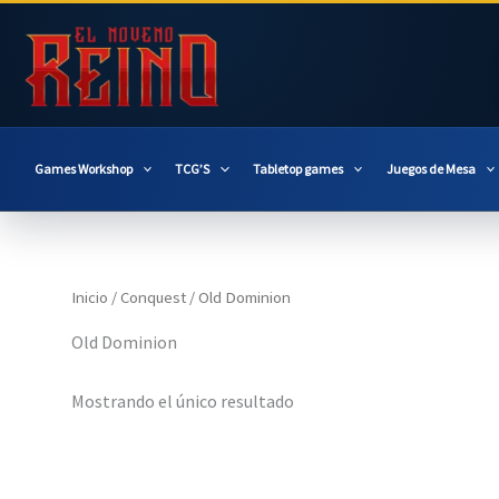
Ir
al
contenido
Games Workshop
TCG’S
Tabletop games
Juegos de Mesa
Inicio
/
Conquest
/ Old Dominion
Old Dominion
Mostrando el único resultado