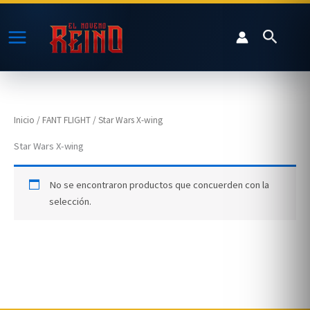
Ir
al
Buscar
contenido
Inicio
/
FANT FLIGHT
/ Star Wars X-wing
Star Wars X-wing
No se encontraron productos que concuerden con la
selección.