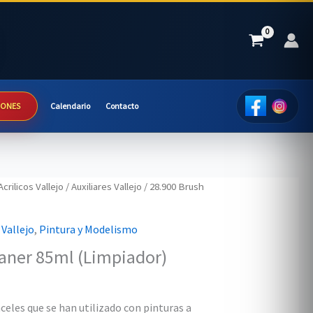
IONES
Calendario
Contacto
Acrilicos Vallejo
/
Auxiliares Vallejo
/ 28.900 Brush
 Vallejo
,
Pintura y Modelismo
aner 85ml (Limpiador)
celes que se han utilizado con pinturas a