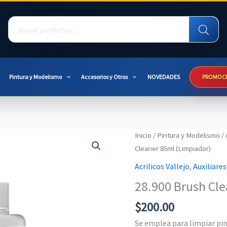
Products
search
Pintura y Modelismo
Accesorios y Otros
NOVEDADES
PROMOC
Inicio
/
Pintura y Modelismo
/
Cleaner 85ml (Limpiador)
Acrilicos Vallejo
,
Auxiliares
28.900 Brush Cle
$
200.00
Se emplea para limpiar pin