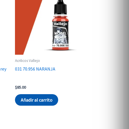
Acrilicos Vallejo
Grey
031 70.956 NARANJA
$
85.00
Añadir al carrito