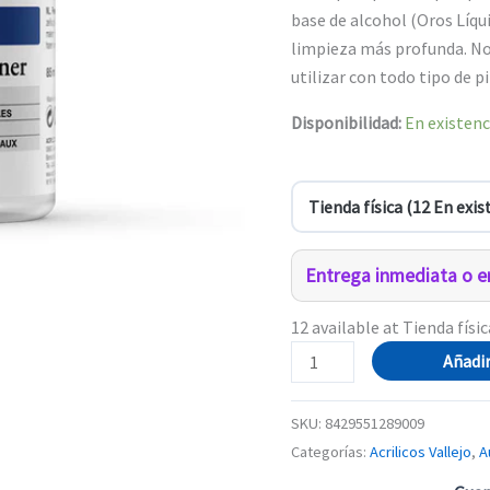
base de alcohol (Oros Líqu
limpieza más profunda. No 
utilizar con todo tipo de p
Disponibilidad:
En existenc
Entrega inmediata o en
12 available at Tienda físic
28.900
Añadir
Brush
Cleaner
SKU:
8429551289009
85ml
Categorías:
Acrilicos Vallejo
,
A
(Limpiador)