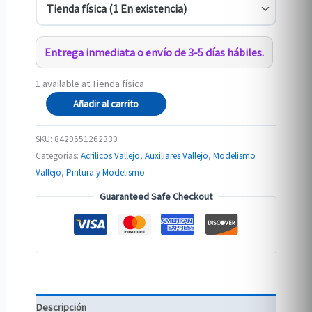
Entrega inmediata o envío de 3-5 días hábiles.
1 available at Tienda física
26.233
Añadir al carrito
Pigment
Binder
SKU:
8429551262330
(Fijador
Categorías:
Acrilicos Vallejo
,
Auxiliares Vallejo
,
Modelismo
de
Vallejo
,
Pintura y Modelismo
Pigmentos)
Guaranteed Safe Checkout
cantidad
Descripción