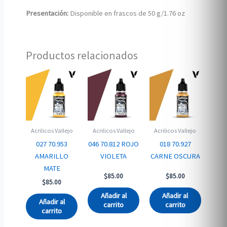
Presentación:
Disponible en frascos de 50 g/1.76 oz
Productos relacionados
Acrilicos Vallejo
Acrilicos Vallejo
Acrilicos Vallejo
027 70.953
046 70.812 ROJO
018 70.927
AMARILLO
VIOLETA
CARNE OSCURA
MATE
$
85.00
$
85.00
$
85.00
Añadir al
Añadir al
Añadir al
carrito
carrito
carrito