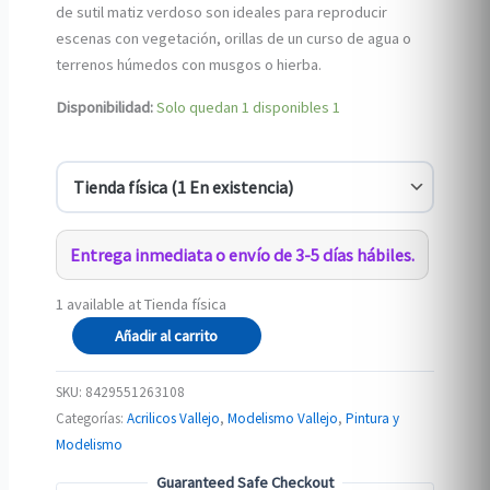
de sutil matiz verdoso son ideales para reproducir
escenas con vegetación, orillas de un curso de agua o
terrenos húmedos con musgos o hierba.
Disponibilidad:
Solo quedan 1 disponibles
1
Entrega inmediata o envío de 3-5 días hábiles.
1 available at Tienda física
26.310
Añadir al carrito
Verde
Musgo
SKU:
8429551263108
0.1-
Categorías:
Acrilicos Vallejo
,
Modelismo Vallejo
,
Pintura y
1
Modelismo
mm
Guaranteed Safe Checkout
cantidad