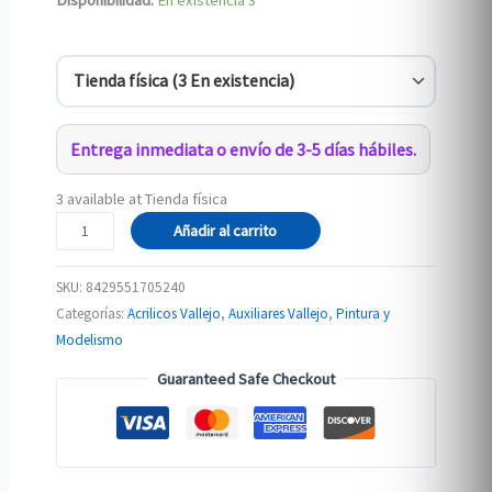
Disponibilidad:
En existencia
3
Entrega inmediata o envío de 3-5 días hábiles.
3 available at Tienda física
70.524
Añadir al carrito
Thinner
Medium
SKU:
8429551705240
17ml
Categorías:
Acrilicos Vallejo
,
Auxiliares Vallejo
,
Pintura y
(diluyente)
Modelismo
cantidad
Guaranteed Safe Checkout