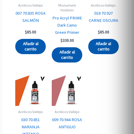
Acrilicos Vallejo
Monument
Acrilicos Vallejo
Hobbies
007 70.835 ROSA
018 70.927
Pro Acryl PRIME
SALMÓN
CARNE OSCURA
Dark Camo
Green Primer
$
85.00
$
85.00
$
330.00
Añadir al
Añadir al
carrito
carrito
Añadir al
carrito
Acrilicos Vallejo
Acrilicos Vallejo
030 70.851
009 70.944 ROSA
NARANJA
ANTIGUO