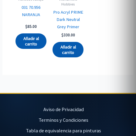
Hobbies
031 70.956
Pro Acryl PRIME
NARANJA
Dark Neutral
Grey Primer
$
85.00
$
330.00
Añadir al
carrito
Añadir al
carrito
Aviso de Privacidad
Terminos y Condiciones
Tabla de equivalencia para pinturas