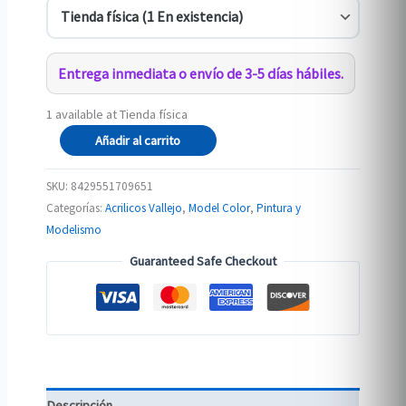
Entrega inmediata o envío de 3-5 días hábiles.
1 available at Tienda física
056
Añadir al carrito
70.965
AZUL
SKU:
8429551709651
DE
Categorías:
Acrilicos Vallejo
,
Model Color
,
Pintura y
PRUSIA
Modelismo
cantidad
Guaranteed Safe Checkout
Descripción