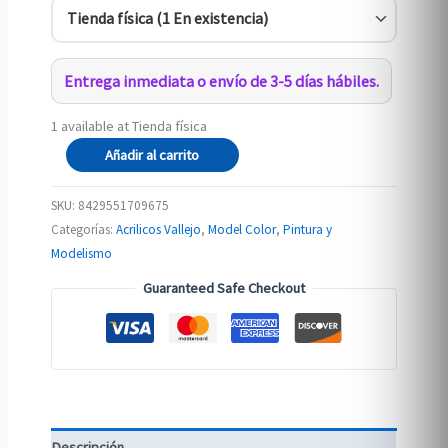
Entrega inmediata o envío de 3-5 días hábiles.
1 available at Tienda física
092
Añadir al carrito
70.967
VERDE
SKU:
8429551709675
OLIVA
Categorías:
Acrilicos Vallejo
,
Model Color
,
Pintura y
cantidad
Modelismo
Guaranteed Safe Checkout
Descripción