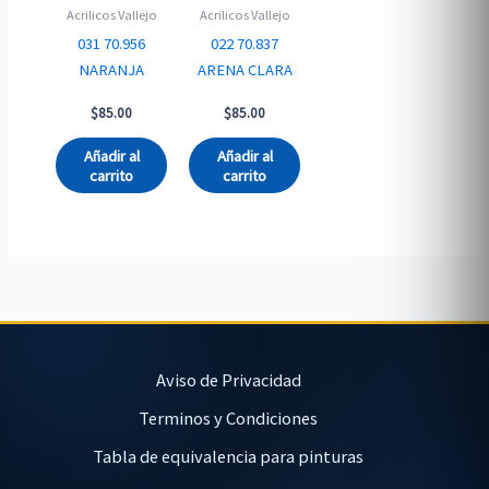
Acrilicos Vallejo
Acrilicos Vallejo
031 70.956
022 70.837
NARANJA
ARENA CLARA
$
85.00
$
85.00
Añadir al
Añadir al
carrito
carrito
Aviso de Privacidad
Terminos y Condiciones
Tabla de equivalencia para pinturas