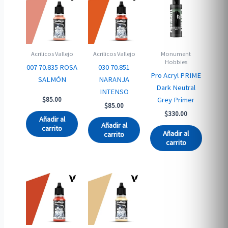
Acrilicos Vallejo
Acrilicos Vallejo
Monument
Hobbies
007 70.835 ROSA
030 70.851
Pro Acryl PRIME
SALMÓN
NARANJA
Dark Neutral
INTENSO
Grey Primer
$
85.00
$
85.00
$
330.00
Añadir al
Añadir al
carrito
Añadir al
carrito
carrito