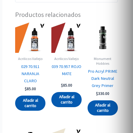
Productos relacionados
Acrilicos Vallejo
Acrilicos Vallejo
Monument
Hobbies
029 70.911
039 70.957 ROJO
Pro Acryl PRIME
NARANJA
MATE
Dark Neutral
CLARO
Grey Primer
$
85.00
$
85.00
$
330.00
Añadir al
Añadir al
carrito
Añadir al
carrito
carrito