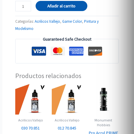
72.048
Añadir al carrito
GRIS
SOMBRA
Categorías:
Acrilicos Vallejo
,
Game Color
,
Pintura y
cantidad
Modelismo
Guaranteed Safe Checkout
Productos relacionados
Acrilicos Vallejo
Acrilicos Vallejo
Monument
Hobbies
030 70.851
012 70.845
Pro Acryl PRIME