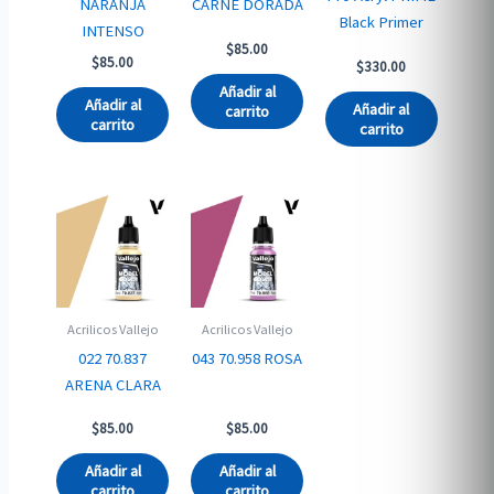
NARANJA
CARNE DORADA
Black Primer
INTENSO
$
85.00
$
85.00
$
330.00
Añadir al
Añadir al
Añadir al
carrito
carrito
carrito
Acrilicos Vallejo
Acrilicos Vallejo
022 70.837
043 70.958 ROSA
ARENA CLARA
$
85.00
$
85.00
Añadir al
Añadir al
carrito
carrito