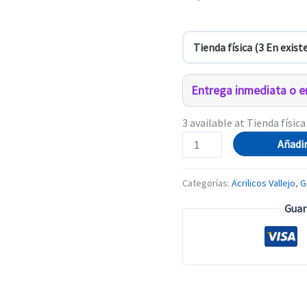
Entrega inmediata o en
3 available at Tienda física
72.049
Añadir
GRIS
MURALLA
Categorías:
Acrilicos Vallejo
,
G
cantidad
Guar