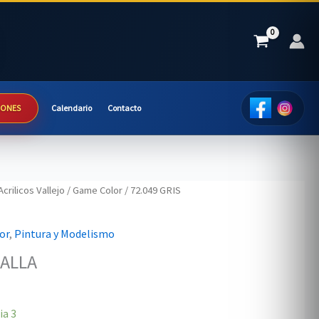
IONES
Calendario
Contacto
Acrilicos Vallejo
/
Game Color
/ 72.049 GRIS
or
,
Pintura y Modelismo
RALLA
ia
3