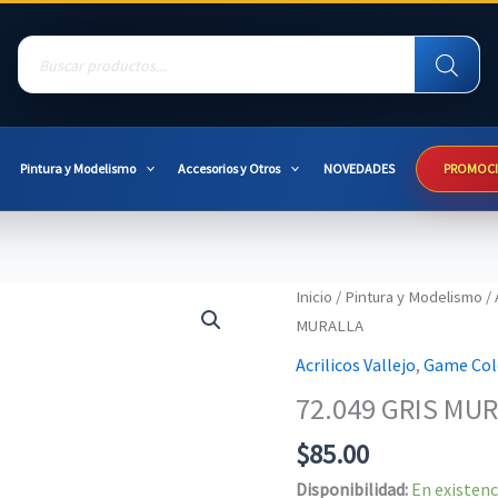
Products
search
Pintura y Modelismo
Accesorios y Otros
NOVEDADES
PROMOC
Inicio
/
Pintura y Modelismo
/
MURALLA
Acrilicos Vallejo
,
Game Col
72.049 GRIS MU
$
85.00
Disponibilidad:
En existenc