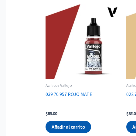
Acrilicos Vallejo
Acrili
039 70.957 ROJO MATE
022 
$
85.00
$
85.0
Añadir al carrito
A