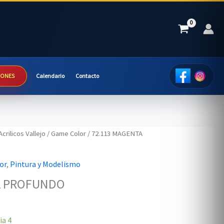
IONES
Calendario
Contacto
Acrilicos Vallejo
/
Game Color
/ 72.113 MAGENTA
or
,
Pintura y Modelismo
A PROFUNDO
ia
4