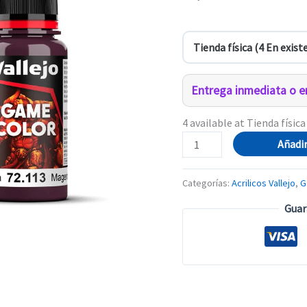
Entrega inmediata o en
4 available at Tienda física
72.113
Añadir
MAGENTA
PROFUNDO
Categorías:
Acrilicos Vallejo
,
G
cantidad
Guar