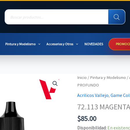
Products
search
Pintura y Modelismo
Accesorios y Otros
NOVEDADES
PROMOC
Inicio
/
Pintura y Modelismo
/
PROFUNDO
Acrilicos Vallejo
,
Game Col
72.113 MAGENT
$
85.00
Disponibilidad:
En existenc