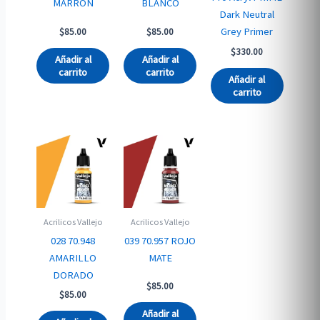
MARRÓN
BLANCO
Dark Neutral
Grey Primer
$
85.00
$
85.00
$
330.00
Añadir al
Añadir al
carrito
carrito
Añadir al
carrito
Acrilicos Vallejo
Acrilicos Vallejo
028 70.948
039 70.957 ROJO
AMARILLO
MATE
DORADO
$
85.00
$
85.00
Añadir al