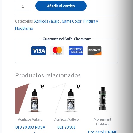
72.121
Añadir al carrito
VERDE
ESPECTRAL
Categorías:
Acrilicos Vallejo
,
Game Color
,
Pintura y
cantidad
Modelismo
Guaranteed Safe Checkout
Productos relacionados
Acrilicos Vallejo
Acrilicos Vallejo
Monument
Hobbies
010 70.803 ROSA
001 70.951
Pro Acryl PRIME