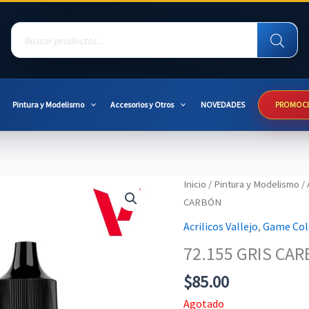
Products
search
Pintura y Modelismo
Accesorios y Otros
NOVEDADES
PROMOC
Inicio
/
Pintura y Modelismo
/
CARBÓN
Acrilicos Vallejo
,
Game Col
72.155 GRIS CA
$
85.00
Agotado