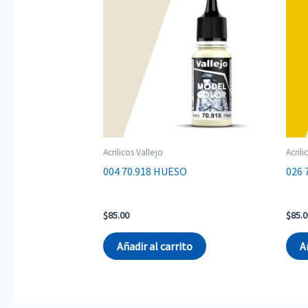
Acrilicos Vallejo
Acrili
004 70.918 HUESO
026 
$
85.00
$
85.0
Añadir al carrito
A