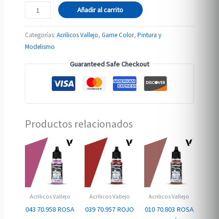
72.159
Añadir al carrito
VIOLETA
FLUORESCENTE
Categorías:
Acrilicos Vallejo
,
Game Color
,
Pintura y
cantidad
Modelismo
Guaranteed Safe Checkout
Productos relacionados
Acrilicos Vallejo
Acrilicos Vallejo
Acrilicos Vallejo
043 70.958 ROSA
039 70.957 ROJO
010 70.803 ROSA