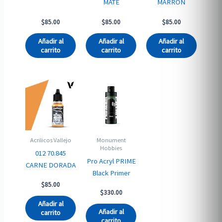
MATE
MARRÓN
$
85.00
$
85.00
$
85.00
Añadir al
Añadir al
Añadir al
carrito
carrito
carrito
Acrilicos Vallejo
Monument
Hobbies
012 70.845
Pro Acryl PRIME
CARNE DORADA
Black Primer
$
85.00
$
330.00
Añadir al
Añadir al
carrito
carrito