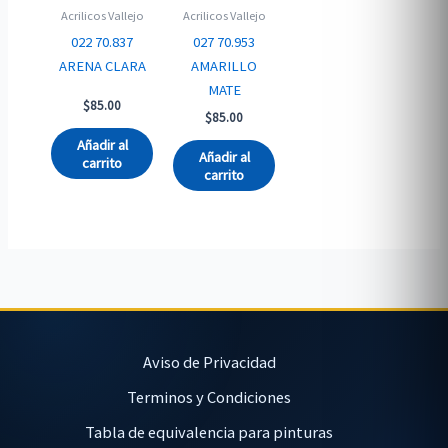
Acrilicos Vallejo
Acrilicos Vallejo
022 70.837
027 70.953
ARENA CLARA
AMARILLO
MATE
$
85.00
$
85.00
Añadir al
Añadir al
carrito
carrito
Aviso de Privacidad
Terminos y Condiciones
Tabla de equivalencia para pinturas