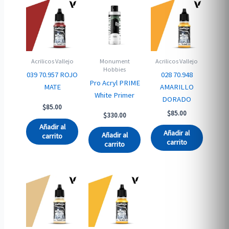
Acrilicos Vallejo
Monument
Acrilicos Vallejo
Hobbies
039 70.957 ROJO
028 70.948
Pro Acryl PRIME
MATE
AMARILLO
White Primer
DORADO
$
85.00
$
85.00
$
330.00
Añadir al
Añadir al
Añadir al
carrito
carrito
carrito