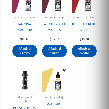
Acrilicos Vallejo
Acrilicos Vallejo
Acrilicos Vallejo
044 70.945
046 70.812 ROJO
039 70.957 ROJO
MAGENTA
VIOLETA
MATE
$
85.00
$
85.00
$
85.00
Añadir al
Añadir al
Añadir al
carrito
carrito
carrito
Monument
Acrilicos Vallejo
Hobbies
023 70.858
Pro Acryl PRIME