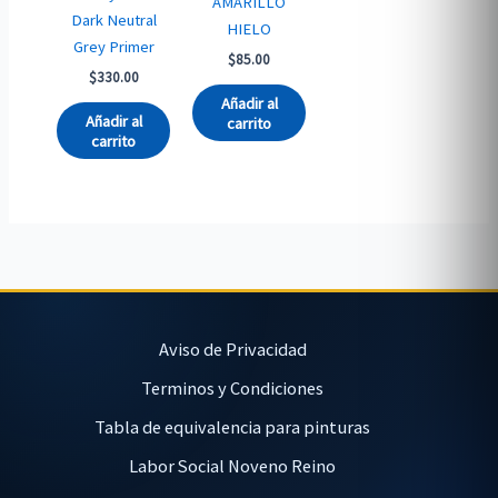
AMARILLO
Dark Neutral
HIELO
Grey Primer
$
85.00
$
330.00
Añadir al
Añadir al
carrito
carrito
Aviso de Privacidad
Terminos y Condiciones
Tabla de equivalencia para pinturas
Labor Social Noveno Reino