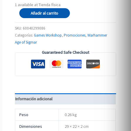
1 available at Tienda física
AGE
Añadir al carrito
OF
SIGMAR:
SKU:
60040299086
CORE
Categorías:
Games Workshop
,
Promociones
,
Warhammer
BOOK
Age of Sigmar
(spa)
Guaranteed Safe Checkout
cantidad
Información adicional
Peso
0.26 kg
Dimensiones
29 × 22 × 2 cm