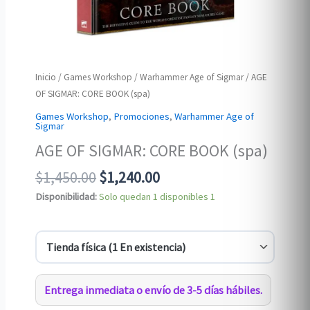
Inicio
/
Games Workshop
/
Warhammer Age of Sigmar
/ AGE
OF SIGMAR: CORE BOOK (spa)
Games Workshop
,
Promociones
,
Warhammer Age of
Sigmar
AGE OF SIGMAR: CORE BOOK (spa)
Original
Current
$
1,450.00
$
1,240.00
price
price
Disponibilidad:
Solo quedan 1 disponibles
1
was:
is:
$1,450.00.
$1,240.00.
Entrega inmediata o envío de 3-5 días hábiles.