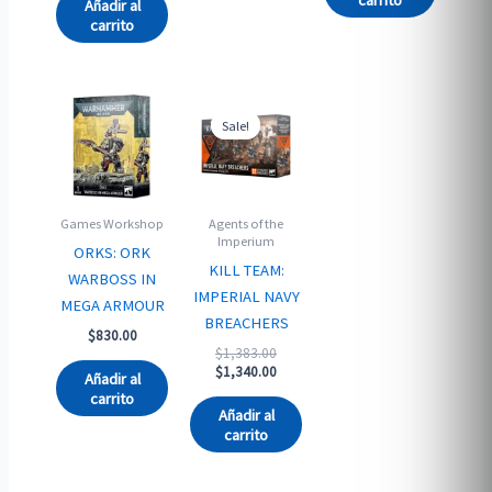
Añadir al
carrito
Sale!
Sale!
Games Workshop
Agents of the
Imperium
ORKS: ORK
KILL TEAM:
WARBOSS IN
IMPERIAL NAVY
MEGA ARMOUR
BREACHERS
$
830.00
Original
$
1,383.00
price
Current
$
1,340.00
Añadir al
was:
price
carrito
$1,383.00.
is:
Añadir al
$1,340.00.
carrito