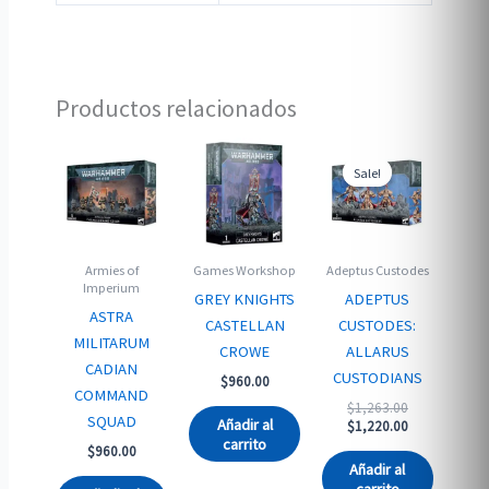
Productos relacionados
Sale!
Sale!
Armies of
Games Workshop
Adeptus Custodes
Imperium
GREY KNIGHTS
ADEPTUS
ASTRA
CASTELLAN
CUSTODES:
MILITARUM
CROWE
ALLARUS
CADIAN
CUSTODIANS
$
960.00
COMMAND
Original
$
1,263.00
SQUAD
Añadir al
price
Current
$
1,220.00
carrito
was:
price
$
960.00
$1,263.00.
is:
Añadir al
$1,220.00.
carrito