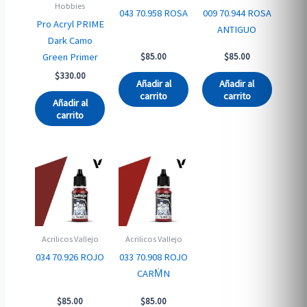
Hobbies
043 70.958 ROSA
009 70.944 ROSA
Pro Acryl PRIME
ANTIGUO
Dark Camo
Green Primer
$
85.00
$
85.00
$
330.00
Añadir al
Añadir al
carrito
carrito
Añadir al
carrito
Acrilicos Vallejo
Acrilicos Vallejo
034 70.926 ROJO
033 70.908 ROJO
CARM̍N
$
85.00
$
85.00