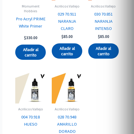
Monument
Acrilicos Vallejo
Acrilicos Vallejo
Hobbies
029 70.911
030 70.851
Pro Acryl PRIME
NARANJA
NARANJA
White Primer
CLARO
INTENSO
$
85.00
$
85.00
$
330.00
Añadir al
Añadir al
Añadir al
carrito
carrito
carrito
Acrilicos Vallejo
Acrilicos Vallejo
004 70.918
028 70.948
HUESO
AMARILLO
DORADO