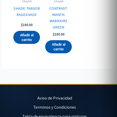
Citadel
Citadel
SHADE: TARGOR
CONTRAST:
RAGESHADE
MANTIS
WARRIORS
$
160.00
GREEN
$
160.00
Añadir al
carrito
Añadir al
carrito
Aviso de Privacidad
Terminos y Condiciones
Tabla de equivalencia para pinturas