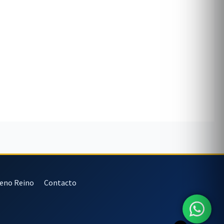
veno Reino
Contacto