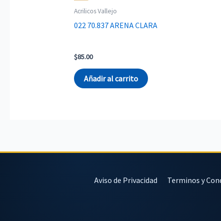
Acrilicos Vallejo
022 70.837 ARENA CLARA
$
85.00
Añadir al carrito
Aviso de Privacidad
Terminos y Con