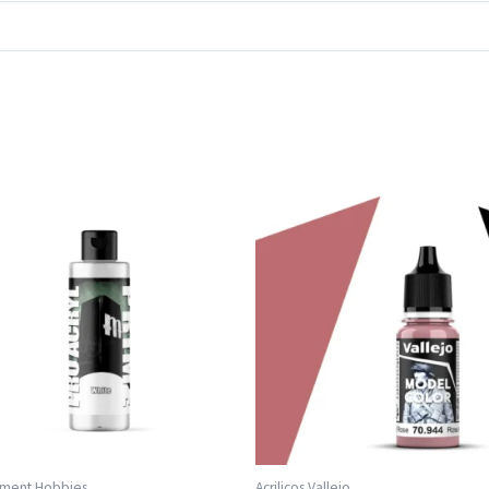
ment Hobbies
Acrilicos Vallejo