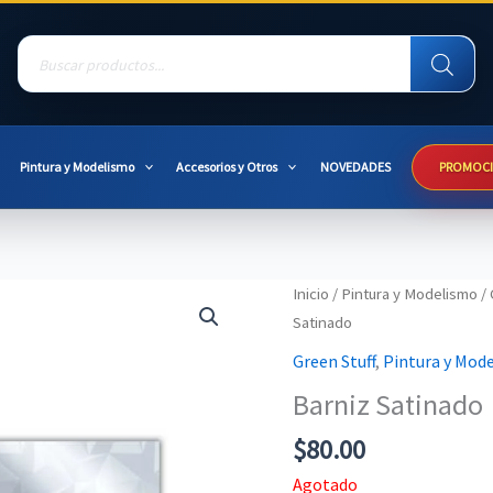
Products
search
Pintura y Modelismo
Accesorios y Otros
NOVEDADES
PROMOC
Inicio
/
Pintura y Modelismo
/
Satinado
Green Stuff
,
Pintura y Mod
Barniz Satinado
$
80.00
Agotado