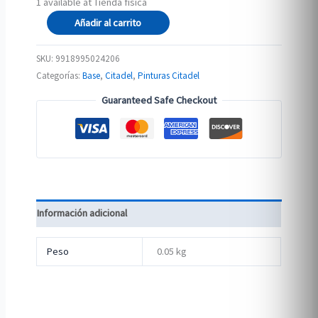
1 available at Tienda física
BASE:
Añadir al carrito
DEATH
GUARD
SKU:
9918995024206
GREEN
Categorías:
Base
,
Citadel
,
Pinturas Citadel
cantidad
Guaranteed Safe Checkout
Información adicional
Peso
0.05 kg