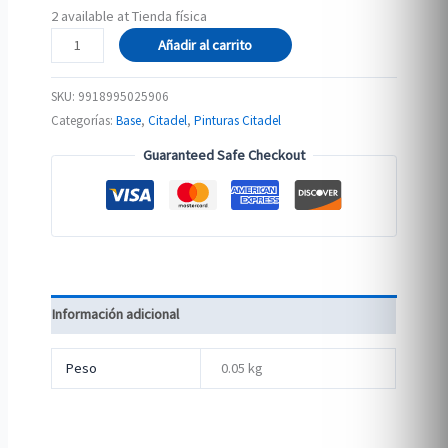
2 available at Tienda física
BASE:
Añadir al carrito
WRAITHBONE
cantidad
SKU:
9918995025906
Categorías:
Base
,
Citadel
,
Pinturas Citadel
Guaranteed Safe Checkout
Información adicional
Peso
0.05 kg